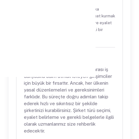
Amerika'da ürün satmak ve global marka
oluşturmak isteyen girişimciler için şirket kurmak
zorunludur. İlk adım olarak şirket türü ve eyalet
seçimini yaparak, işinizi yasal ve verimli bir
şekilde başlatabilirsiniz.
Açıklamalar
Amerika’da şirket kurmak, uluslararası iş
dünyasına adım atmak isteyen girişimciler
için büyük bir fırsattır. Ancak, her ülkenin
yasal düzenlemeleri ve gereksinimleri
farklıdır. Bu süreçte doğru adımları takip
ederek hızlı ve sıkıntısız bir şekilde
şirketinizi kurabilirsiniz. Şirket türü seçimi,
eyalet belirleme ve gerekli belgelerle ilgili
olarak uzmanlarımız size rehberlik
edecektir.