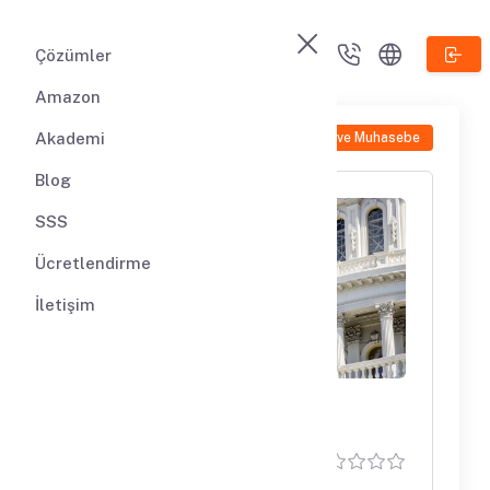
Çözümler
Amazon
Akademi
Vergi ve Muhasebe
Blog
SSS
Ücretlendirme
İletişim
Amerika Birleşik
Devletleri Şirket
(0)
Kuruluşu