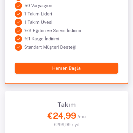
50 Varyasyon
1 Takım Lideri
1 Takım Üyesi
%3 Eğitim ve Servis İndirimi
%1 Kargo İndirimi
Standart Müşteri Desteği
Hemen Başla
Takım
€24,99
/mo
€299,99 / yıl