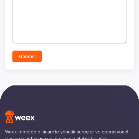
Gönder
Weex temelde e-ticarete yönelik süreçler ve operasyonel
alanlarda uçtan uca çözüm sunan global bir ağdır.