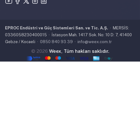
EPROC Endüstri ve Güç Sistemleri San. ve Tic. A.Ş.
· MERSİS:
0336058230400015 · İstasyon Mah. 1417 Sok. No: 10 D: 7, 41400
Gebze / Kocaeli ·
0850 840 93 39
·
info@weex.com.tr
©
2026
Weex, Tüm hakları saklıdır.